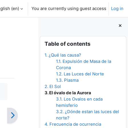
glish ‎(en)‎
You are currently using guest access
Log in
Blocks
Skip Table of contents
Table of contents
1. ¿Qué las causa?
1.1. Expulsión de Masa de la
Corona
1.2. Las Luces del Norte
1.3. Plasma
2. El Sol
3. El óvalo de la Aurora
3.1. Los Ovalos en cada
hemisferio
3.2. ¿Dónde estan las luces del
norte?
4. Frecuencia de ocurrencia