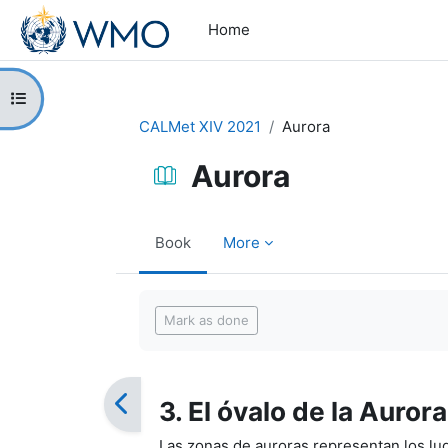
Skip to main content
Home
Open course index
CALMet XIV 2021
Aurora
Aurora
Book
More
Completion requirements
Mark as done
3. El óvalo de la Aurora
Las zonas de auroras representan los lug