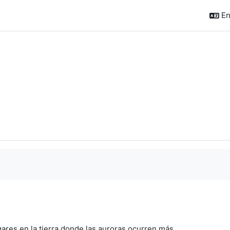
En
ares en la tierra donde las auroras ocurren más