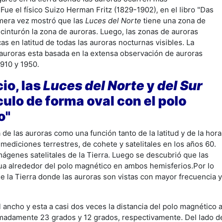
ue el físico Suizo Herman Fritz (1829-1902), en el libro "Das
imera vez mostró que las
Luces del Norte
tiene una zona de
cinturón la zona de auroras. Luego, las zonas de auroras
s en latitud de todas las auroras nocturnas visibles. La
 auroras esta basada en la extensa observación de auroras
1910 y 1950.
io, las
Luces del Norte
y
del Sur
ulo de forma oval con el polo
o"
de las auroras como una función tanto de la latitud y de la hora
ediciones terrestres, de cohete y satelitales en los años 60.
mágenes satelitales de la Tierra. Luego se descubrió que las
ua alrededor del polo magnético en ambos hemisferios.Por lo
de la Tierra donde las auroras son vistas con mayor frecuencia y
l ancho y esta a casi dos veces la distancia del polo magnético 
madamente 23 grados y 12 grados, respectivamente. Del lado d