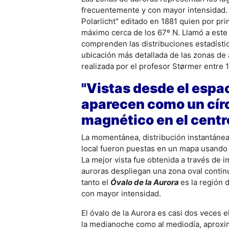
frecuentemente y con mayor intensidad. F
Polarlicht" editado en 1881 quien por pr
máximo cerca de los 67º N. Llamó a este 
comprenden las distribuciones estadística
ubicación más detallada de las zonas de
realizada por el profesor Størmer entre 
"Vistas desde el espac
aparecen como un círc
magnético en el centr
La momentánea, distribución instantánea 
local fueron puestas en un mapa usando m
La mejor vista fue obtenida a través de i
auroras despliegan una zona oval contin
tanto el
Óvalo de la Aurora
es la región 
con mayor intensidad.
El óvalo de la Aurora es casi dos veces e
la medianoche como al mediodía, aproxi