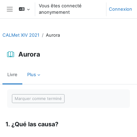
Passer au contenu principal
Vous êtes connecté
Connexion
anonymement
Panneau latéral
CALMet XIV 2021
Aurora
Aurora
Livre
Plus
Conditions d’achèvement
Marquer comme terminé
1. ¿Qué las causa?