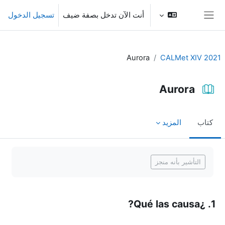
خطى إلى المحتوى الرئيسي
أنت الآن تدخل بصفة ضيف
تسجيل الدخول
واجهة جانبية
Aurora
CALMet XIV 2021
Aurora
كتاب
المزيد
متطلبات الإكمال
التأشير بأنه منجز
1. ¿Qué las causa?