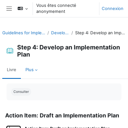
Passer au contenu principal
Vous êtes connecté
Connexion
anonymement
Panneau latéral
Guidelines for Implementing CAP
Develop a Plan
Step 4: Develop an Implementation Plan
Step 4: Develop an Implementation
Plan
Livre
Plus
Conditions d’achèvement
Consulter
Action Item: Draft an Implementation Plan