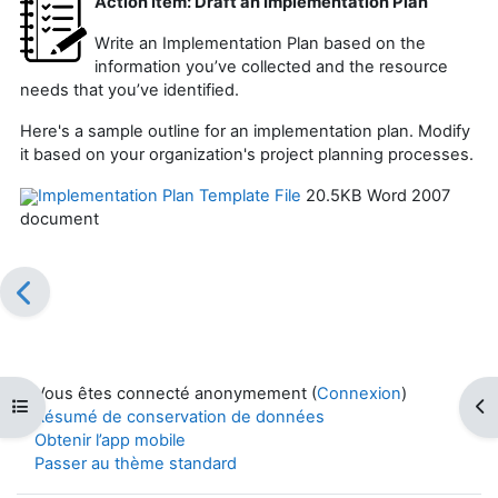
Action Item: Draft an Implementation Plan
Write an Implementation Plan based on the
information you’ve collected and the resource
needs that you’ve identified.
Here's a sample outline for an implementation plan. Modify
it based on your organization's project planning processes.
Implementation Plan Template File
20.5KB Word 2007
document
Vous êtes connecté anonymement (
Connexion
)
Ouvrir l’index du cours
Ouv
Résumé de conservation de données
Obtenir l’app mobile
Passer au thème standard