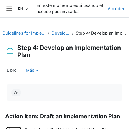
Salta al contenido principal
En este momento está usando el
Acceder
acceso para invitados
Panel lateral
Guidelines for Implementing CAP
Develop a Plan
Step 4: Develop an Implementation Plan
Step 4: Develop an Implementation
Plan
Libro
Más
Requisitos de finalización
Ver
Action Item: Draft an Implementation Plan