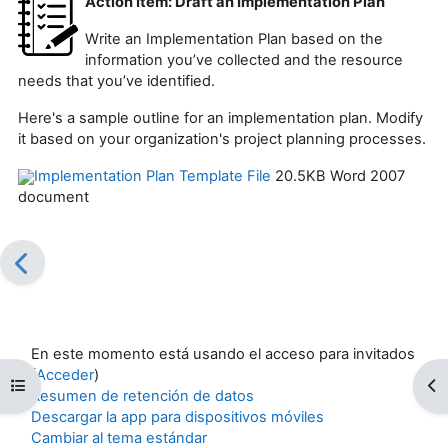
Action Item: Draft an Implementation Plan
Write an Implementation Plan based on the
information you’ve collected and the resource
needs that you’ve identified.
Here's a sample outline for an implementation plan. Modify
it based on your organization's project planning processes.
Implementation Plan Template File
20.5KB Word 2007
document
En este momento está usando el acceso para invitados
(
Acceder
)
Abrir índice del curso
Ab
Resumen de retención de datos
Descargar la app para dispositivos móviles
Cambiar al tema estándar